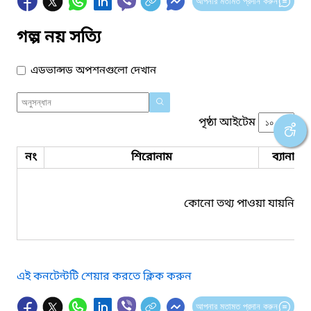
আপনার মতামত প্রদান করুন
গল্প নয় সত্যি
এডভান্সড অপশনগুলো দেখান
পৃষ্ঠা আইটেম
নং
শিরোনাম
ব্যানার 
কোনো তথ্য পাওয়া যায়নি।
এই কনটেন্টটি শেয়ার করতে ক্লিক করুন
আপনার মতামত প্রদান করুন