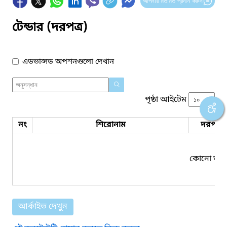
আপনার মতামত প্রদান করুন
টেন্ডার (দরপত্র)
এডভান্সড অপশনগুলো দেখান
পৃষ্ঠা আইটেম
নং
শিরোনাম
দরপত্র 
কোনো তথ্য
আর্কাইভ দেখুন